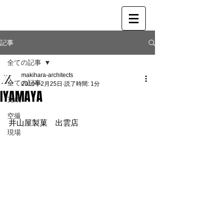
記事
全ての記事
makihara-architects
全ての記事
2019年2月25日
読了時間: 1分
IYAMAYA
完成
空撮
井山屋製菓　出雲店
現場